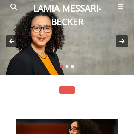
Primar
Search
LAMIA MESSARI-
Menu
BECKER
Posted
on
By
Admin
•
•
•